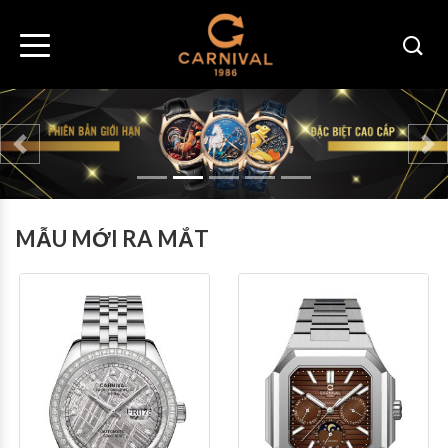
Previous
Ne
MẪU MỚI RA MẮT