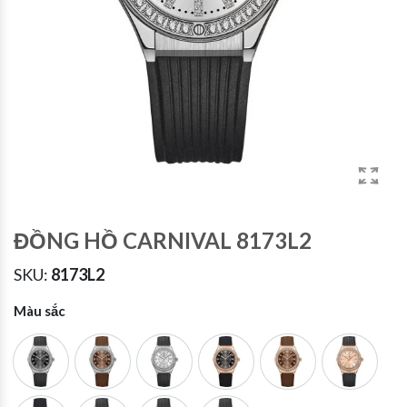
ĐỒNG HỒ CARNIVAL 8173L2
SKU:
8173L2
Màu sắc
8173L2 Đ
8173L2 N
8173L2 T
8173L2 VH D
8173L2 VH N
8173L2 