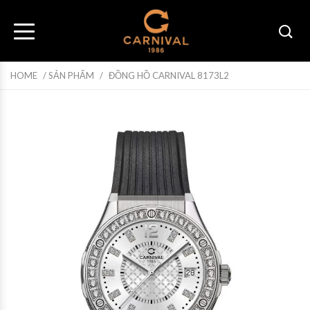
HOME
/
SẢN PHẨM
/
ĐỒNG HỒ CARNIVAL 8173L2