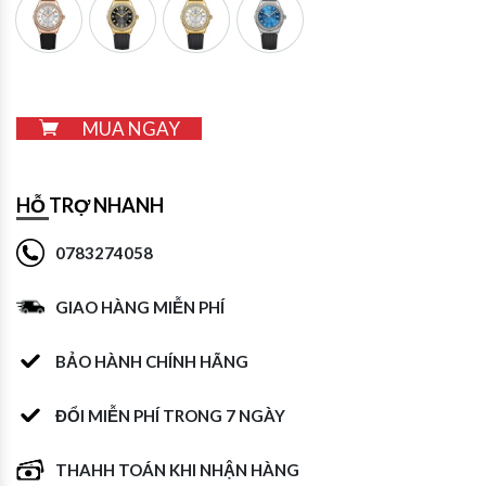
8173L2 VH T
8173L2 VV D
8173L2 VV T
8173L2 X
MUA NGAY
HỖ TRỢ NHANH
0783274058
GIAO HÀNG MIỄN PHÍ
BẢO HÀNH CHÍNH HÃNG
ĐỔI MIỄN PHÍ TRONG 7 NGÀY
THAHH TOÁN KHI NHẬN HÀNG