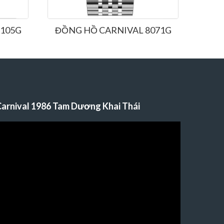
8105G
ĐỒNG HỒ CARNIVAL 8071G
ĐỒN
arnival 1986 Tam Dương Khai Thái