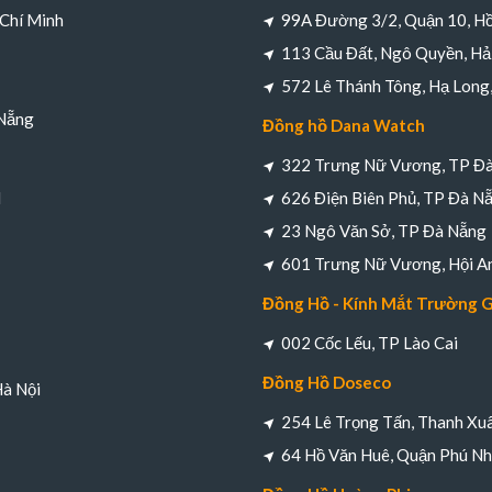
 Chí Minh
99A Đường 3/2, Quận 10, Hồ
113 Cầu Đất, Ngô Quyền, Hả
572 Lê Thánh Tông, Hạ Long
 Nẵng
Đồng hồ Dana Watch
322 Trưng Nữ Vương, TP Đ
M
626 Điện Biên Phủ, TP Đà N
23 Ngô Văn Sở, TP Đà Nẵng
601 Trưng Nữ Vương, Hội A
Đồng Hồ - Kính Mắt Trường 
002 Cốc Lếu, TP Lào Cai
Đồng Hồ Doseco
Hà Nội
254 Lê Trọng Tấn, Thanh Xuâ
64 Hồ Văn Huê, Quận Phú Nh