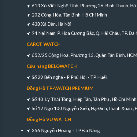
613 Xô Viết Nghệ Tĩnh, Phường 26, Bình Thạnh, Hồ
202 Cộng Hòa, Tân Bình, Hồ Chí Minh
438 Xã Đàn, Hà Nội
94 Nại Nam, P. Hòa Cường Bắc, Q. Hải Châu, TP. Đà
CAROT WATCH
652/25 Cộng Hoà, Phường 13, Quận Tân Bình, HC
Cửa hàng BELOWATCH
Số 29 Bến nghé - P Phú Hội - TP Huếi
Đồng Hồ TP-WATCH PREMIUM
Số 40 Lý Thái Tông, Hiệp Tân, Tân Phú , Hồ Chí Minh
Số 12 Ngõ 100 Nguyễn Xiển, Hạ Đình,Thanh Xuân , 
Đồng Hồ VU WATCH
356 Nguyễn Hoàng - TP Đà Nẵng