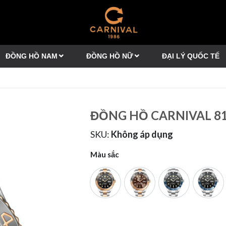
ĐỒNG HỒ NAM
ĐỒNG HỒ NỮ
ĐẠI LÝ QUỐC TẾ
ĐỒNG HỒ CARNIVAL 8
SKU:
Không áp dụng
Màu sắc
8152G-CH-D
8152G-CH-N
8152G-VT-D
8152