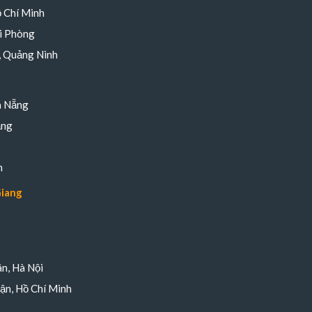
 Chí Minh
i Phòng
, Quảng Ninh
à Nẵng
ẵng
n
Giang
n, Hà Nội
ận, Hồ Chí Minh