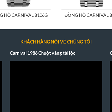
 HỒ CARNIVAL 8106G
ĐỒNG HỒ CARNIVAL 
KHÁCH HÀNG NÓI VỀ CHÚNG TÔI
Carnival 1986 Chuột vàng tài lộc
C