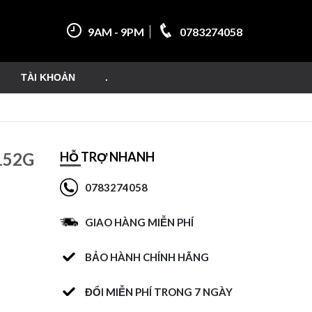
9AM - 9PM
0783274058
TÀI KHOẢN
.
152G
HỖ TRỢ NHANH
0783274058
GIAO HÀNG MIỄN PHÍ
BẢO HÀNH CHÍNH HÃNG
G-VT-D1
ĐỔI MIỄN PHÍ TRONG 7 NGÀY