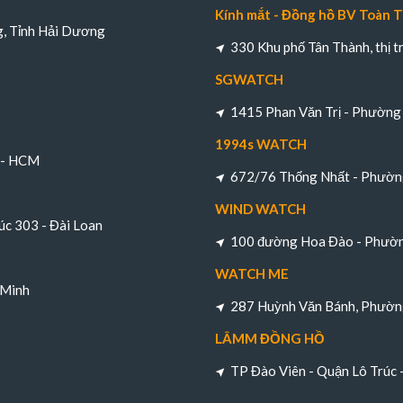
Kính mắt - Đồng hồ BV Toàn 
g, Tỉnh Hải Dương
330 Khu phố Tân Thành, thị 
SGWATCH
1415 Phan Văn Trị - Phường 
1994s WATCH
h - HCM
672/76 Thống Nhất - Phường
WIND WATCH
úc 303 - Đài Loan
100 đường Hoa Đào - Phường
WATCH ME
 Minh
287 Huỳnh Văn Bánh, Phường
LÂMM ĐỒNG HỒ
TP Đào Viên - Quận Lô Trúc