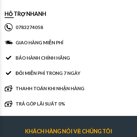
HỖ TRỢ NHANH
0783274058
GIAO HÀNG MIỄN PHÍ
BẢO HÀNH CHÍNH HÃNG
ĐỔI MIỄN PHÍ TRONG 7 NGÀY
THAHH TOÁN KHI NHẬN HÀNG
TRẢ GÓP LÃI SUẤT 0%
KHÁCH HÀNG NÓI VỀ CHÚNG TÔI