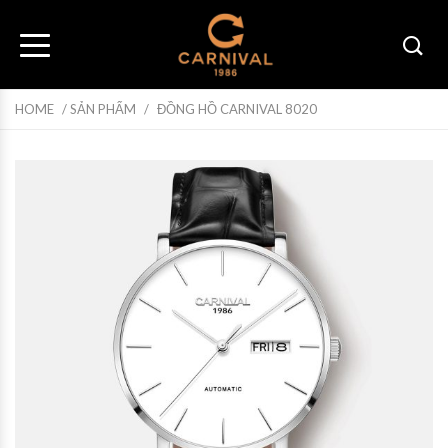
HOME
/
SẢN PHẨM
/
ĐỒNG HỒ CARNIVAL 8020