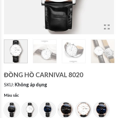
ĐỒNG HỒ CARNIVAL 8020
SKU:
Không áp dụng
Màu sắc
G8020 đen
G8020 trắng
G8020 xanh
ĐEN
TR
XANH