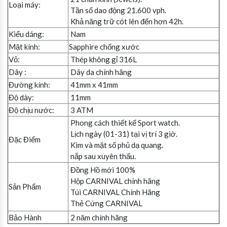
Loại máy:
Tần số dao động 21.600 vph.
Khả năng trữ cót lên đến hơn 42h.
Kiểu dáng:
Nam
Mặt kính:
Sapphire chống xước
Vỏ:
Thép không gỉ 316L
Dây :
Dây da chính hãng
Đường kính:
41mm x 41mm
Độ dày:
11mm
Độ chịu nước:
3 ATM
Phong cách thiết kế Sport watch.
Lịch ngày (01-31) tại vị trí 3 giờ.
Đặc Điểm
Kim và mặt số phủ dạ quang.
nắp sau xuyên thấu.
Đồng Hồ mới 100%
Hộp CARNIVAL chính hãng
Sản Phẩm
Túi CARNIVAL Chính Hãng
Thẻ Cứng CARNIVAL
Bảo Hành
2 năm chính hãng