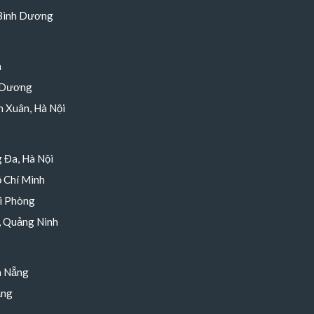
 Bình Dương
h
 Dương
 Xuân, Hà Nội
 Đa, Hà Nội
 Chí Minh
i Phòng
, Quảng Ninh
à Nẵng
ẵng