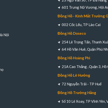
23 Ngô Văn Sở, TP Đà Nẵng
601 Trưng Nữ Vương, Hội A
Đồng Hồ - Kính Mắt Trường 
002 Cốc Lếu, TP Lào Cai
Đồng Hồ Doseco
Hà Nội
254 Lê Trọng Tấn, Thanh Xuâ
64 Hồ Văn Huê, Quận Phú Nh
Đồng Hồ Hoàng Phi
21A Cao Thắng , Quận 3, Hồ 
họ
Đồng Hồ Lê Hướng
72 Nguyễn Trãi - TP Huế
Đồng Hồ Trường Hằng
Số 10 Lê Xoay, TP Vĩnh Yên, 