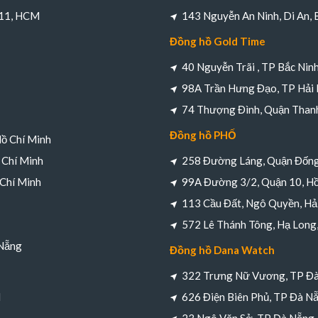
 11, HCM
143 Nguyễn An Ninh, Di An,
Đồng hồ Gold Time
40 Nguyễn Trãi , TP Bắc Nin
98A Trần Hưng Đạo, TP Hải
74 Thượng Đình, Quận Thanh
Đồng hồ PHỐ
Hồ Chí Minh
 Chí Minh
258 Đường Láng, Quận Đống
 Chí Minh
99A Đường 3/2, Quận 10, Hồ
113 Cầu Đất, Ngô Quyền, Hả
572 Lê Thánh Tông, Hạ Long
 Nẵng
Đồng hồ Dana Watch
322 Trưng Nữ Vương, TP Đ
M
626 Điện Biên Phủ, TP Đà N