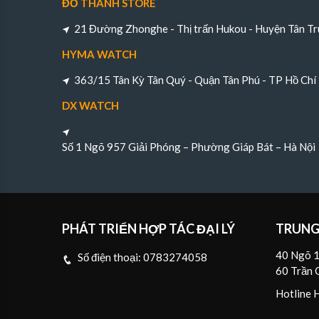
ĐỖ THÀNH STORE
21 Đường Zhonghe - Thị trấn Hukou - Huyện Tân Tr
HYMA WATCH
363/15 Tân Kỳ Tân Quý - Quận Tân Phú - TP Hồ Chí
DX WATCH
Số 1 Ngõ 957 Giải Phóng – Phường Giáp Bát – Hà Nội
PHÁT TRIỂN HỢP TÁC ĐẠI LÝ
TRUNG
40 Ngõ 1
Số điện thoại:
0783274058
60 Trần 
Hotline 