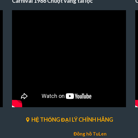
Carnival 1986 Chuột vàng tài lộc
C
HỆ THỐNG ĐẠI LÝ CHÍNH HÃNG
Đồng hồ TuLen