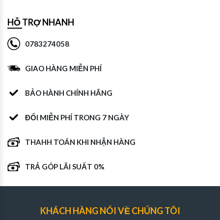
HỖ TRỢ NHANH
0783274058
GIAO HÀNG MIỄN PHÍ
BẢO HÀNH CHÍNH HÃNG
ĐỔI MIỄN PHÍ TRONG 7 NGÀY
THAHH TOÁN KHI NHẬN HÀNG
TRẢ GÓP LÃI SUẤT 0%
KHÁCH HÀNG NÓI VỀ CHÚNG TÔI