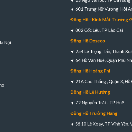
23 Ngô Văn Sở, TP Đà Nẵng
601 Trưng Nữ Vương, Hội A
Đồng Hồ - Kính Mắt Trường 
002 Cốc Lếu, TP Lào Cai
Đồng Hồ Doseco
Hà Nội
254 Lê Trọng Tấn, Thanh Xuâ
64 Hồ Văn Huê, Quận Phú Nh
Đồng Hồ Hoàng Phi
21A Cao Thắng , Quận 3, Hồ 
họ
Đồng Hồ Lê Hướng
72 Nguyễn Trãi - TP Huế
Đồng Hồ Trường Hằng
Số 10 Lê Xoay, TP Vĩnh Yên, 