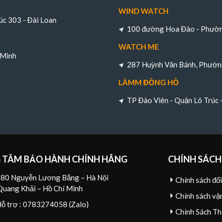
WIND WATCH
úc 303 - Đài Loan
100 đường Hoa Đào - Phường
WATCH ME
 Minh
287 Huỳnh Văn Bánh, Phường
LÂMM ĐỒNG HỒ
TP Đào Viên - Quận Lô Trúc
 TÂM BẢO HÀNH CHÍNH HÃNG
CHÍNH SÁCH
80 Nguyễn Lương Bằng – Hà Nội
Chính sách đổ
Quang Khải – Hồ Chí Minh
Chính sách vậ
Hỗ trợ : 0783274058 (Zalo)
Chính Sách Th