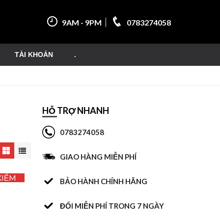
9AM - 9PM
0783274058
TÀI KHOẢN
.
HỖ TRỢ NHANH
0783274058
GIAO HÀNG MIỄN PHÍ
KIẾM
BẢO HÀNH CHÍNH HÃNG
ĐỔI MIỄN PHÍ TRONG 7 NGÀY