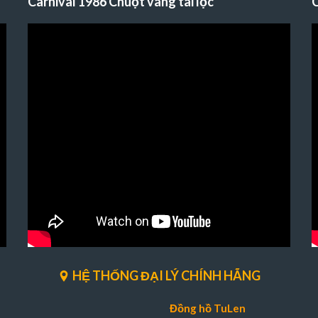
Carnival 1986 Chuột vàng tài lộc
C
HỆ THỐNG ĐẠI LÝ CHÍNH HÃNG
Đồng hồ TuLen