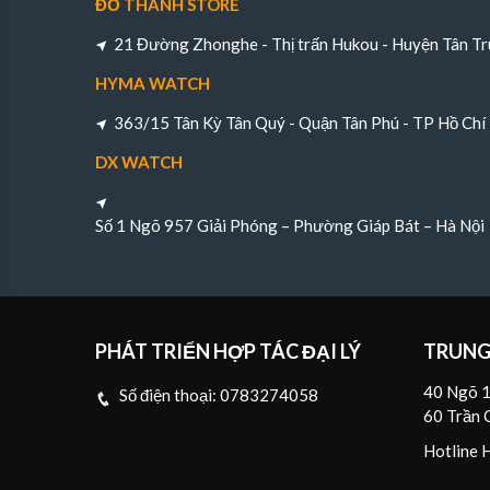
ĐỖ THÀNH STORE
21 Đường Zhonghe - Thị trấn Hukou - Huyện Tân Tr
HYMA WATCH
363/15 Tân Kỳ Tân Quý - Quận Tân Phú - TP Hồ Chí
DX WATCH
Số 1 Ngõ 957 Giải Phóng – Phường Giáp Bát – Hà Nội
PHÁT TRIỂN HỢP TÁC ĐẠI LÝ
TRUNG
40 Ngõ 1
Số điện thoại:
0783274058
60 Trần 
Hotline 