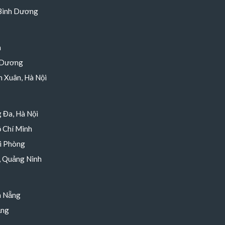
 Bình Dương
h
 Dương
 Xuân, Hà Nội
 Đa, Hà Nội
 Chí Minh
i Phòng
, Quảng Ninh
à Nẵng
ẵng