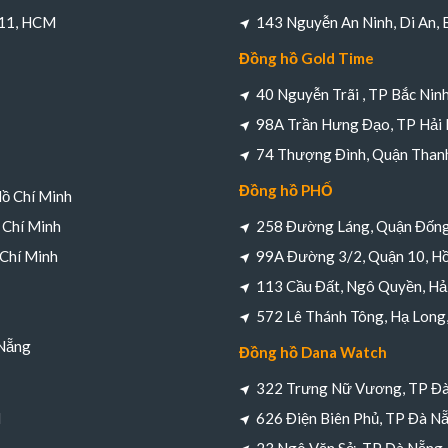
 11, HCM
143 Nguyễn An Ninh, Di An,
Đồng hồ Gold Time
40 Nguyễn Trãi , TP Bắc Nin
98A Trần Hưng Đạo, TP Hải
74 Thượng Đình, Quận Thanh
Đồng hồ PHỐ
Hồ Chí Minh
 Chí Minh
258 Đường Láng, Quận Đống
 Chí Minh
99A Đường 3/2, Quận 10, Hồ
113 Cầu Đất, Ngô Quyền, Hả
572 Lê Thánh Tông, Hạ Long
 Nẵng
Đồng hồ Dana Watch
322 Trưng Nữ Vương, TP Đ
M
626 Điện Biên Phủ, TP Đà N