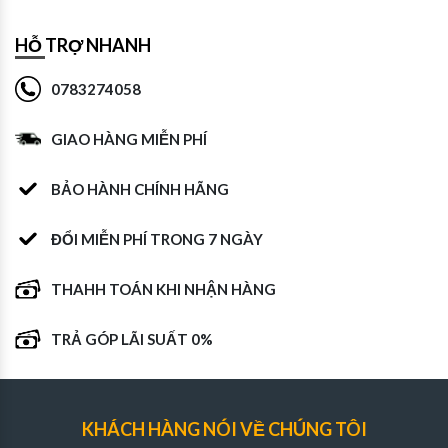
HỖ TRỢ NHANH
0783274058
GIAO HÀNG MIỄN PHÍ
BẢO HÀNH CHÍNH HÃNG
ĐỔI MIỄN PHÍ TRONG 7 NGÀY
THAHH TOÁN KHI NHẬN HÀNG
TRẢ GÓP LÃI SUẤT 0%
KHÁCH HÀNG NÓI VỀ CHÚNG TÔI