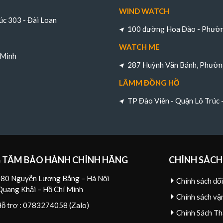
WIND WATCH
úc 303 - Đài Loan
100 đường Hoa Đào - Phường
WATCH ME
 Minh
287 Huỳnh Văn Bánh, Phường
LÂMM ĐỒNG HỒ
TP Đào Viên - Quận Lô Trúc
 TÂM BẢO HÀNH CHÍNH HÃNG
CHÍNH SÁCH
80 Nguyễn Lương Bằng – Hà Nội
Chính sách đổ
Quang Khải – Hồ Chí Minh
Chính sách vậ
Hỗ trợ : 0783274058 (Zalo)
Chính Sách Th