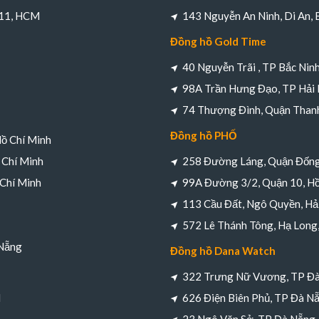
 11, HCM
143 Nguyễn An Ninh, Di An,
Đồng hồ Gold Time
40 Nguyễn Trãi , TP Bắc Nin
98A Trần Hưng Đạo, TP Hải
74 Thượng Đình, Quận Thanh
Đồng hồ PHỐ
Hồ Chí Minh
 Chí Minh
258 Đường Láng, Quận Đống
 Chí Minh
99A Đường 3/2, Quận 10, Hồ
113 Cầu Đất, Ngô Quyền, Hả
572 Lê Thánh Tông, Hạ Long
 Nẵng
Đồng hồ Dana Watch
322 Trưng Nữ Vương, TP Đ
M
626 Điện Biên Phủ, TP Đà N