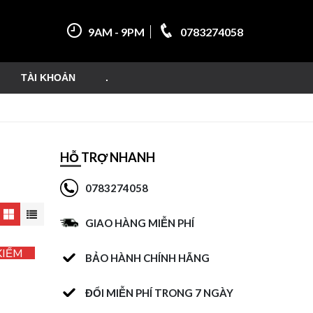
9AM - 9PM
0783274058
TÀI KHOẢN
.
HỖ TRỢ NHANH
0783274058
GIAO HÀNG MIỄN PHÍ
KIẾM
BẢO HÀNH CHÍNH HÃNG
ĐỔI MIỄN PHÍ TRONG 7 NGÀY