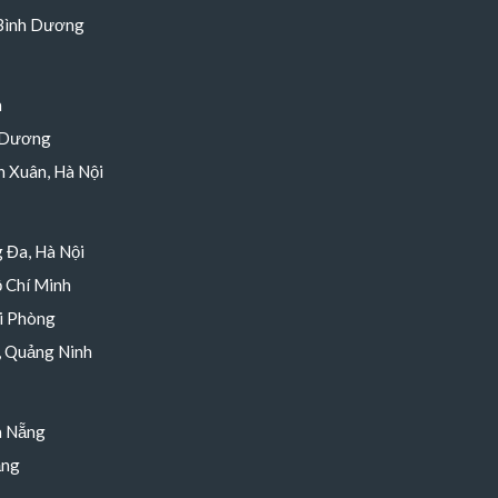
 Bình Dương
h
 Dương
 Xuân, Hà Nội
 Đa, Hà Nội
 Chí Minh
i Phòng
, Quảng Ninh
à Nẵng
ẵng