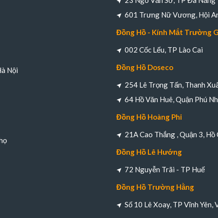
23 Ngô Văn Sở, TP Đà Nẵng
601 Trưng Nữ Vương, Hội A
Đồng Hồ - Kính Mắt Trường 
002 Cốc Lếu, TP Lào Cai
Đồng Hồ Doseco
Hà Nội
254 Lê Trọng Tấn, Thanh Xuâ
64 Hồ Văn Huê, Quận Phú Nh
Đồng Hồ Hoàng Phi
21A Cao Thắng , Quận 3, Hồ 
họ
Đồng Hồ Lê Hướng
72 Nguyễn Trãi - TP Huế
Đồng Hồ Trường Hằng
Số 10 Lê Xoay, TP Vĩnh Yên, 