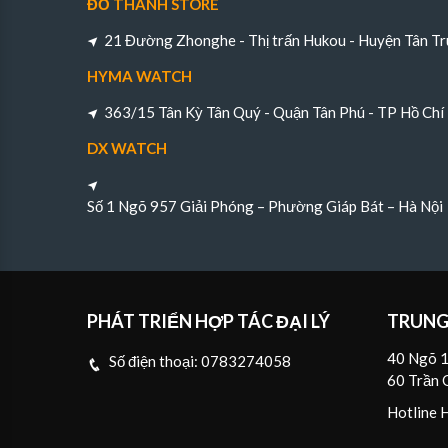
ĐỖ THÀNH STORE
21 Đường Zhonghe - Thị trấn Hukou - Huyện Tân Tr
HYMA WATCH
363/15 Tân Kỳ Tân Quý - Quận Tân Phú - TP Hồ Chí
DX WATCH
Số 1 Ngõ 957 Giải Phóng – Phường Giáp Bát – Hà Nội
PHÁT TRIỂN HỢP TÁC ĐẠI LÝ
TRUNG
40 Ngõ 1
Số điện thoại:
0783274058
60 Trần 
Hotline 