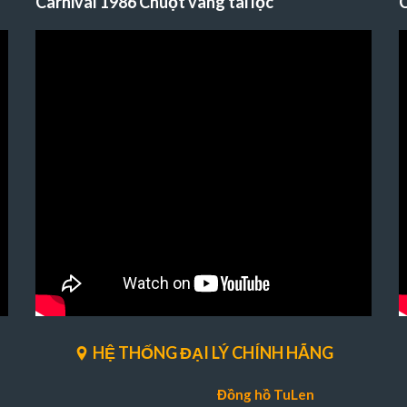
Carnival 1986 Chuột vàng tài lộc
C
HỆ THỐNG ĐẠI LÝ CHÍNH HÃNG
Đồng hồ TuLen