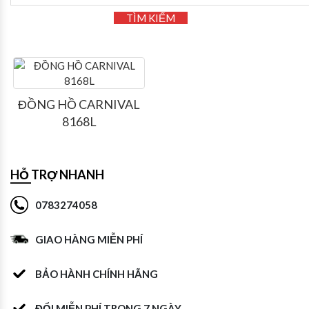
TÌM KIẾM
ĐỒNG HỒ CARNIVAL
8168L
HỖ TRỢ NHANH
0783274058
GIAO HÀNG MIỄN PHÍ
BẢO HÀNH CHÍNH HÃNG
ĐỔI MIỄN PHÍ TRONG 7 NGÀY