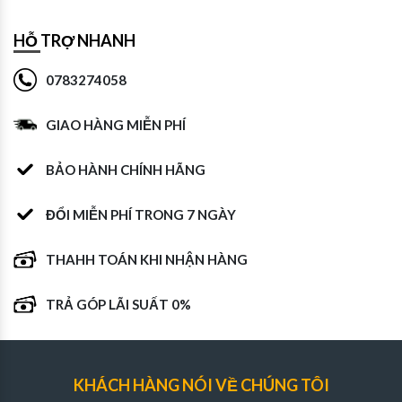
HỖ TRỢ NHANH
0783274058
GIAO HÀNG MIỄN PHÍ
BẢO HÀNH CHÍNH HÃNG
ĐỔI MIỄN PHÍ TRONG 7 NGÀY
THAHH TOÁN KHI NHẬN HÀNG
TRẢ GÓP LÃI SUẤT 0%
KHÁCH HÀNG NÓI VỀ CHÚNG TÔI