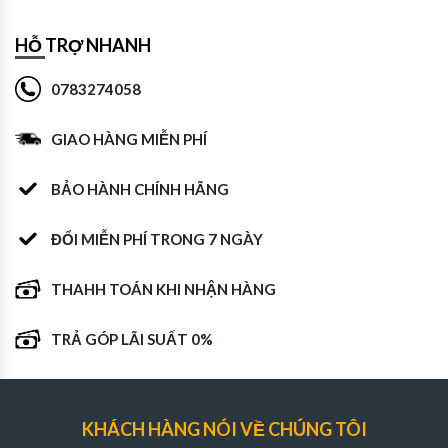
HỖ TRỢ NHANH
0783274058
GIAO HÀNG MIỄN PHÍ
BẢO HÀNH CHÍNH HÃNG
ĐỔI MIỄN PHÍ TRONG 7 NGÀY
THAHH TOÁN KHI NHẬN HÀNG
TRẢ GÓP LÃI SUẤT 0%
KHÁCH HÀNG NÓI VỀ CHÚNG TÔI