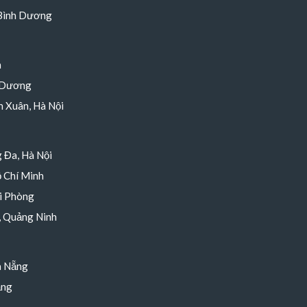
 Bình Dương
h
 Dương
 Xuân, Hà Nội
 Đa, Hà Nội
 Chí Minh
i Phòng
, Quảng Ninh
à Nẵng
ẵng