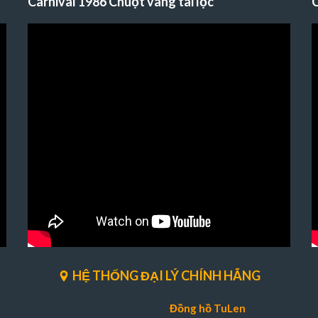
Carnival 1986 Chuột vàng tài lộc
C
HỆ THỐNG ĐẠI LÝ CHÍNH HÃNG
Đồng hồ TuLen