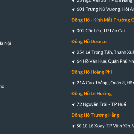
23 Ngô Văn Sở, TP Đà Nẵng
601 Trưng Nữ Vương, Hội A
Đồng Hồ - Kính Mắt Trường 
002 Cốc Lếu, TP Lào Cai
Đồng Hồ Doseco
Hà Nội
254 Lê Trọng Tấn, Thanh Xuâ
64 Hồ Văn Huê, Quận Phú Nh
Đồng Hồ Hoàng Phi
21A Cao Thắng , Quận 3, Hồ 
họ
Đồng Hồ Lê Hướng
72 Nguyễn Trãi - TP Huế
Đồng Hồ Trường Hằng
Số 10 Lê Xoay, TP Vĩnh Yên, 