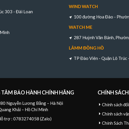
WIND WATCH
úc 303 - Đài Loan
100 đường Hoa Đào - Phường
WATCH ME
 Minh
287 Huỳnh Văn Bánh, Phường
LÂMM ĐỒNG HỒ
TP Đào Viên - Quận Lô Trúc
 TÂM BẢO HÀNH CHÍNH HÃNG
CHÍNH SÁCH
80 Nguyễn Lương Bằng – Hà Nội
Chính sách đổ
Quang Khải – Hồ Chí Minh
Chính sách vậ
Hỗ trợ : 0783274058 (Zalo)
Chính Sách Th