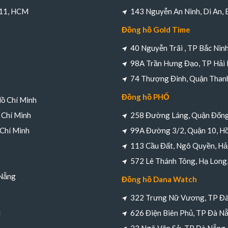
 11, HCM
143 Nguyễn An Ninh, Di An,
Đồng hồ Gold Time
40 Nguyễn Trãi , TP Bắc Nin
98A Trần Hưng Đạo, TP Hải
74 Thượng Đình, Quận Thanh
Đồng hồ PHỐ
Hồ Chí Minh
 Chí Minh
258 Đường Láng, Quận Đống
 Chí Minh
99A Đường 3/2, Quận 10, Hồ
113 Cầu Đất, Ngô Quyền, Hả
572 Lê Thánh Tông, Hạ Long
 Nẵng
Đồng hồ Dana Watch
322 Trưng Nữ Vương, TP Đ
M
626 Điện Biên Phủ, TP Đà N