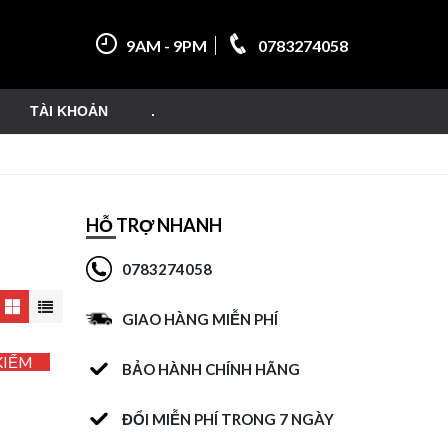
9AM - 9PM
0783274058
TÀI KHOẢN
.
HỖ TRỢ NHANH
0783274058
GIAO HÀNG MIỄN PHÍ
KIẾM
BẢO HÀNH CHÍNH HÃNG
ĐỔI MIỄN PHÍ TRONG 7 NGÀY