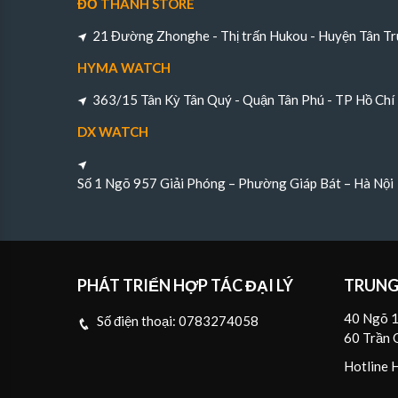
ĐỖ THÀNH STORE
21 Đường Zhonghe - Thị trấn Hukou - Huyện Tân Tr
HYMA WATCH
363/15 Tân Kỳ Tân Quý - Quận Tân Phú - TP Hồ Chí
DX WATCH
Số 1 Ngõ 957 Giải Phóng – Phường Giáp Bát – Hà Nội
PHÁT TRIỂN HỢP TÁC ĐẠI LÝ
TRUNG
40 Ngõ 1
Số điện thoại:
0783274058
60 Trần 
Hotline 