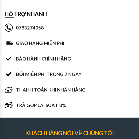
HỖ TRỢ NHANH
0783274058
GIAO HÀNG MIỄN PHÍ
BẢO HÀNH CHÍNH HÃNG
ĐỔI MIỄN PHÍ TRONG 7 NGÀY
THAHH TOÁN KHI NHẬN HÀNG
TRẢ GÓP LÃI SUẤT 0%
KHÁCH HÀNG NÓI VỀ CHÚNG TÔI