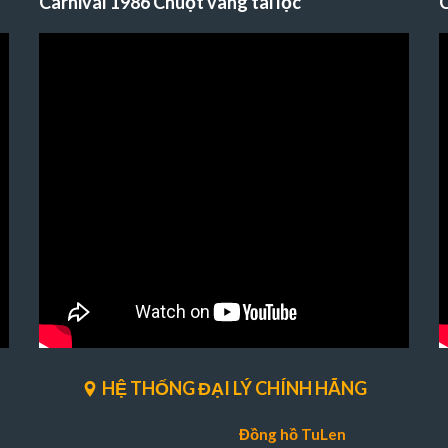
Carnival 1986 Chuột vàng tài lộc
C
HỆ THỐNG ĐẠI LÝ CHÍNH HÃNG
Đồng hồ TuLen