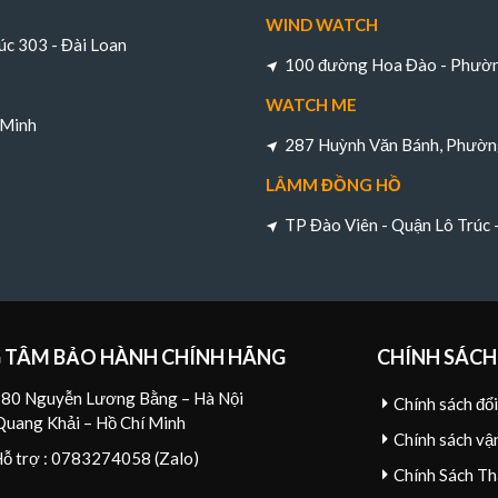
WIND WATCH
úc 303 - Đài Loan
100 đường Hoa Đào - Phường
WATCH ME
 Minh
287 Huỳnh Văn Bánh, Phường
LÂMM ĐỒNG HỒ
TP Đào Viên - Quận Lô Trúc
 TÂM BẢO HÀNH CHÍNH HÃNG
CHÍNH SÁCH
80 Nguyễn Lương Bằng – Hà Nội
Chính sách đổ
Quang Khải – Hồ Chí Minh
Chính sách vậ
Hỗ trợ : 0783274058 (Zalo)
Chính Sách Th