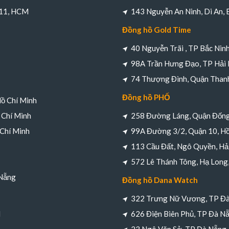
 11, HCM
143 Nguyễn An Ninh, Di An,
Đồng hồ Gold Time
40 Nguyễn Trãi , TP Bắc Nin
98A Trần Hưng Đạo, TP Hải
74 Thượng Đình, Quận Thanh
Đồng hồ PHỐ
Hồ Chí Minh
 Chí Minh
258 Đường Láng, Quận Đống
 Chí Minh
99A Đường 3/2, Quận 10, Hồ
113 Cầu Đất, Ngô Quyền, Hả
572 Lê Thánh Tông, Hạ Long
 Nẵng
Đồng hồ Dana Watch
322 Trưng Nữ Vương, TP Đ
M
626 Điện Biên Phủ, TP Đà N