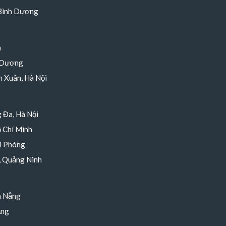
 Bình Dương
h
 Dương
 Xuân, Hà Nội
 Đa, Hà Nội
 Chí Minh
i Phòng
, Quảng Ninh
à Nẵng
ẵng