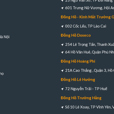
23 Ngô Văn Sở, TP Đà Nẵng
601 Trưng Nữ Vương, Hội A
Đồng Hồ - Kính Mắt Trường 
002 Cốc Lếu, TP Lào Cai
Đồng Hồ Doseco
Hà Nội
254 Lê Trọng Tấn, Thanh Xuâ
64 Hồ Văn Huê, Quận Phú Nh
Đồng Hồ Hoàng Phi
21A Cao Thắng , Quận 3, Hồ 
họ
Đồng Hồ Lê Hướng
72 Nguyễn Trãi - TP Huế
Đồng Hồ Trường Hằng
Số 10 Lê Xoay, TP Vĩnh Yên, 