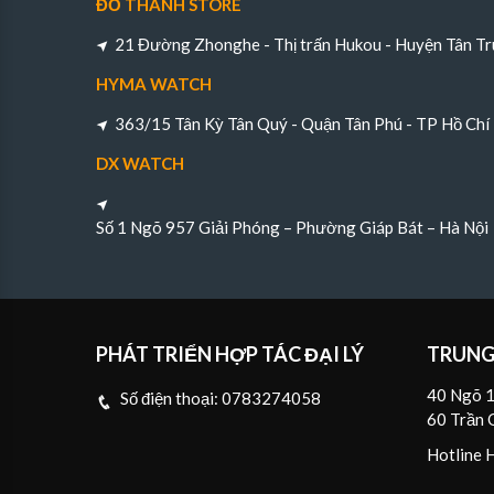
ĐỖ THÀNH STORE
21 Đường Zhonghe - Thị trấn Hukou - Huyện Tân Tr
HYMA WATCH
363/15 Tân Kỳ Tân Quý - Quận Tân Phú - TP Hồ Chí
DX WATCH
Số 1 Ngõ 957 Giải Phóng – Phường Giáp Bát – Hà Nội
PHÁT TRIỂN HỢP TÁC ĐẠI LÝ
TRUNG
40 Ngõ 1
Số điện thoại:
0783274058
60 Trần 
Hotline 