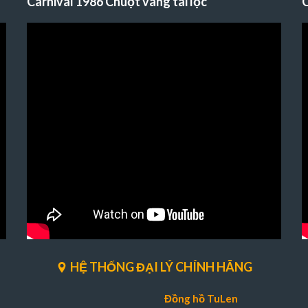
Carnival 1986 Chuột vàng tài lộc
C
HỆ THỐNG ĐẠI LÝ CHÍNH HÃNG
Đồng hồ TuLen