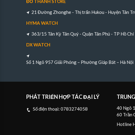
ĐỖ THÀNH STORE
21 Đường Zhonghe - Thị trấn Hukou - Huyện Tân Tr
HYMA WATCH
363/15 Tân Kỳ Tân Quý - Quận Tân Phú - TP Hồ Chí
DX WATCH
Số 1 Ngõ 957 Giải Phóng – Phường Giáp Bát – Hà Nội
PHÁT TRIỂN HỢP TÁC ĐẠI LÝ
TRUNG
40 Ngõ 1
Số điện thoại:
0783274058
60 Trần 
Hotline 