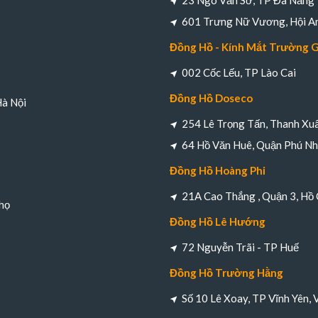
23 Ngô Văn Sở, TP Đà Nẵng
601 Trưng Nữ Vương, Hội A
Đồng Hồ - Kính Mắt Trường 
002 Cốc Lếu, TP Lào Cai
Đồng Hồ Doseco
Hà Nội
254 Lê Trọng Tấn, Thanh Xuâ
64 Hồ Văn Huê, Quận Phú Nh
Đồng Hồ Hoàng Phi
21A Cao Thắng , Quận 3, Hồ 
họ
Đồng Hồ Lê Hướng
72 Nguyễn Trãi - TP Huế
Đồng Hồ Trường Hằng
Số 10 Lê Xoay, TP Vĩnh Yên, 