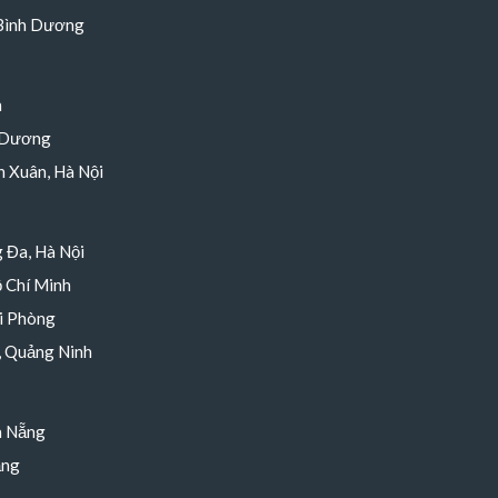
 Bình Dương
h
 Dương
 Xuân, Hà Nội
 Đa, Hà Nội
 Chí Minh
i Phòng
, Quảng Ninh
à Nẵng
ẵng