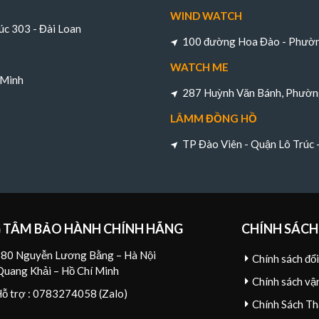
WIND WATCH
úc 303 - Đài Loan
100 đường Hoa Đào - Phường
WATCH ME
 Minh
287 Huỳnh Văn Bánh, Phường
LÂMM ĐỒNG HỒ
TP Đào Viên - Quận Lô Trúc
 TÂM BẢO HÀNH CHÍNH HÃNG
CHÍNH SÁCH
80 Nguyễn Lương Bằng – Hà Nội
Chính sách đổ
Quang Khải – Hồ Chí Minh
Chính sách vậ
Hỗ trợ : 0783274058 (Zalo)
Chính Sách Th