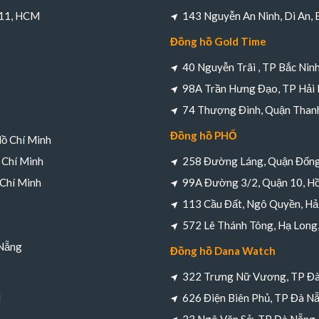
 11, HCM
143 Nguyễn An Ninh, Di An,
Đồng hồ Gold Time
40 Nguyễn Trãi , TP Bắc Nin
98A Trần Hưng Đạo, TP Hải
74 Thượng Đình, Quận Thanh
Đồng hồ PHỐ
Hồ Chí Minh
 Chí Minh
258 Đường Láng, Quận Đống
 Chí Minh
99A Đường 3/2, Quận 10, Hồ
113 Cầu Đất, Ngô Quyền, Hả
572 Lê Thánh Tông, Hạ Long
 Nẵng
Đồng hồ Dana Watch
322 Trưng Nữ Vương, TP Đ
M
626 Điện Biên Phủ, TP Đà N