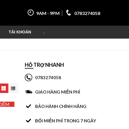
9AM - 9PM
0783274058
TÀI KHOẢN
.
HỖ TRỢ NHANH
0783274058
GIAO HÀNG MIỄN PHÍ
KIẾM
BẢO HÀNH CHÍNH HÃNG
ĐỔI MIỄN PHÍ TRONG 7 NGÀY