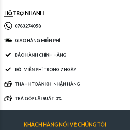
HỖ TRỢ NHANH
0783274058
GIAO HÀNG MIỄN PHÍ
BẢO HÀNH CHÍNH HÃNG
ĐỔI MIỄN PHÍ TRONG 7 NGÀY
THAHH TOÁN KHI NHẬN HÀNG
TRẢ GÓP LÃI SUẤT 0%
KHÁCH HÀNG NÓI VỀ CHÚNG TÔI