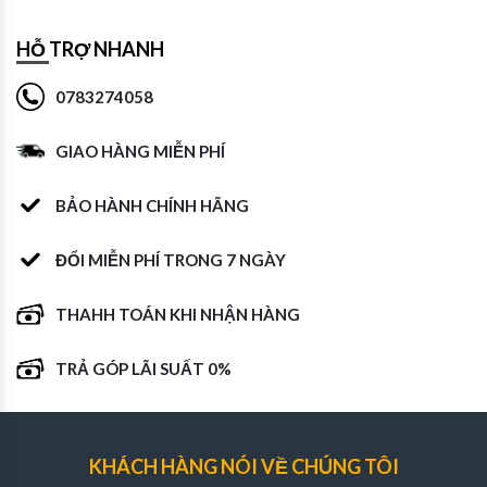
HỖ TRỢ NHANH
0783274058
GIAO HÀNG MIỄN PHÍ
BẢO HÀNH CHÍNH HÃNG
ĐỔI MIỄN PHÍ TRONG 7 NGÀY
THAHH TOÁN KHI NHẬN HÀNG
TRẢ GÓP LÃI SUẤT 0%
KHÁCH HÀNG NÓI VỀ CHÚNG TÔI