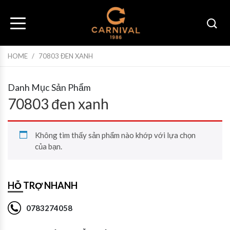
HOME
/
70803 ĐEN XANH
Danh Mục Sản Phẩm
70803 đen xanh
Không tìm thấy sản phẩm nào khớp với lựa chọn
của bạn.
HỖ TRỢ NHANH
0783274058