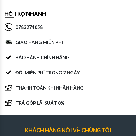
HỖ TRỢ NHANH
0783274058
GIAO HÀNG MIỄN PHÍ
BẢO HÀNH CHÍNH HÃNG
ĐỔI MIỄN PHÍ TRONG 7 NGÀY
THAHH TOÁN KHI NHẬN HÀNG
TRẢ GÓP LÃI SUẤT 0%
KHÁCH HÀNG NÓI VỀ CHÚNG TÔI