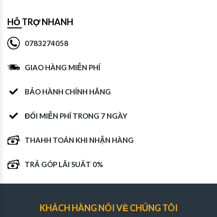
HỖ TRỢ NHANH
0783274058
GIAO HÀNG MIỄN PHÍ
BẢO HÀNH CHÍNH HÃNG
ĐỔI MIỄN PHÍ TRONG 7 NGÀY
THAHH TOÁN KHI NHẬN HÀNG
TRẢ GÓP LÃI SUẤT 0%
KHÁCH HÀNG NÓI VỀ CHÚNG TÔI